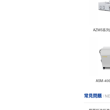
AZMS系
ASM-4
常見問題
/ N