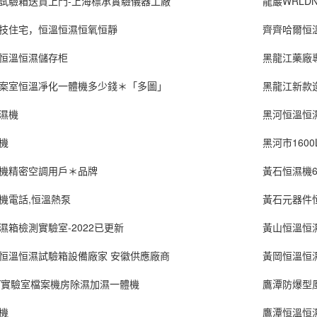
試驗箱送貨上門-上海標承實驗儀器工廠
龍巖WRLD
技住宅，恒溫恒濕恒氧恒靜
齊齊哈爾恒
恒溫恒濕儲存柜
黑龍江藥廠
案室恒溫凈化一體機多少錢＊「多圖」
黑龍江新款
濕機
黑河恒溫恒
機
黑河市160
機精密空調用戶＊品牌
黃石恒濕機
機電話,恒溫熱泵
黃石元器件
濕箱檢測實驗室-2022已更新
黃山恒溫恒
恒溫恒濕試驗箱設備廠家 安徽供應廠商
黃岡恒溫恒
Y實驗室檔案機房除濕加濕一體機
鷹潭防爆型
機
鷹潭恒溫恒濕