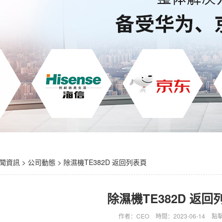
聞資訊
>
公司動態
> 除濕機TE382D 返回列表頁
除濕機TE382D 返回
作者：CEO
時間：2023-06-14
點