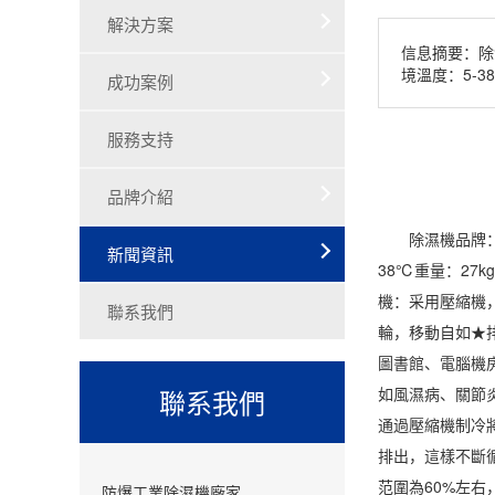
解決方案
信息摘要：除濕
境溫度：5-3
成功案例
服務支持
品牌介紹
除濕機
品牌：
新聞資訊
38℃重量：27k
機：采用壓縮機
聯系我們
輪，移動自如★
圖書館、電腦機
聯系我們
如風濕病、關節
通過壓縮機制冷
排出，這樣不斷
范圍為60%左右
防爆工業除濕機廠家