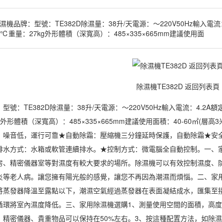
機品牌：型號：TE382D除濕量：38升/天電源：～220V50Hz輸入電流：
8℃重量：27kg外形體積（深寬高）：485×335×665mm建議使用面
除濕機TE382D 返回列表頁
型號：TE382D
除濕
量：38升/天電源：～220V50Hz輸入電流：4.2A
g外形體積（深寬高）：485×335×665mm建議使用面積：40-60㎡(
，噪音低，運行可靠★自動除霜：壓縮機三分鐘延時保護，自動除霜★安
排水方式：水箱或軟管連續排水。★控制方式：微電腦全自動控制。一、
房、精密儀器室等對
濕度
有較大要求的場所。除濕機可以有效控制濕度、
炎等老人病。讓您擁有陽光般的感覺，讓您不再因為潮濕而煩惱。二、家
將蒸發器降溫至露點以下，潮濕空氣經過蒸發器在表面凝結成水，匯集至
循環將室內濕度降低。三、家用除濕機選購1、測量使用空間的面積，高度
，精密儀器、貴重物品可以保持在50%左右。3、按這種配置方法，如除濕機