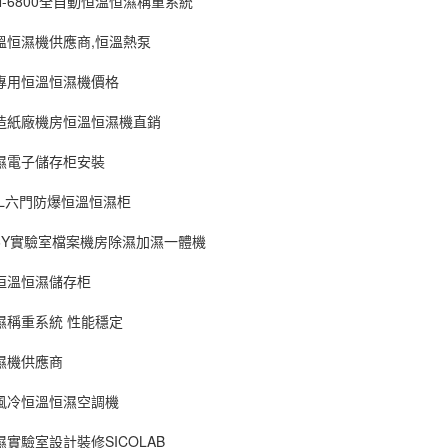
N-6800全自動恒溫恒濕稱重系統
溫恒濕機供應商,恒溫熱泵
專用恒溫恒濕機價格
造紙廠機房恒溫恒濕機直銷
濕電子儲存柜安裝
0L六門防爆恒溫恒濕柜
6Y實驗室檔案機房除濕加濕一體機
恒溫恒濕儲存柜
濕稱重系統 性能穩定
濕機供應商
風冷恒溫恒濕空調機
實驗室設計裝修SICOLAB