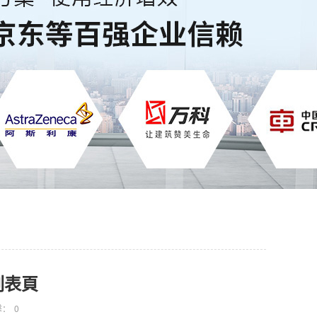
列表頁
擊：
0