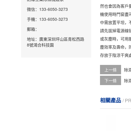
然也會因為客戶
微信：133-6050-3273
機使用時門窗盡
手機：133-6050-3273
中需放置平坦，
郵箱：
請先拔掉電源線
或灰塵時，可用
地址：廣東深圳坪山區青松西路
8號鴻合科技園
塵效率及壽命，
存放于陰涼干爽
上一條
除濕
下一條
除
相關產品
/ 