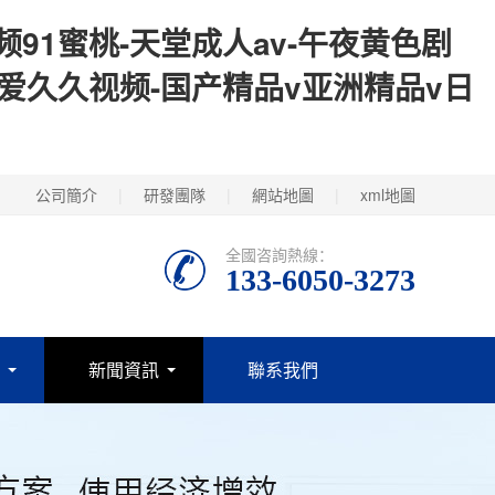
频91蜜桃-天堂成人av-午夜黄色剧
-爱久久视频-国产精品v亚洲精品v日
公司簡介
|
研發團隊
|
網站地圖
|
xml地圖
全國咨詢熱線：
133-6050-3273
新聞資訊
聯系我們