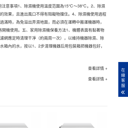
用
注意事項1、除濕機使用溫度范圍為15℃～38℃。2、除濕
濕的效果，且進出風口不得有阻礙物擋住。4、除濕機使用過程
量過滿時，為免溢出弄濕地面，而必須在運轉中搬運機器時，
再開機使用。五、家用
除濕機保養
方法1、機體表面有黏著物
過濾網應定時清理干凈（約兩周一次），以維持機器除濕、除
水箱內的水，按以1、2步清理機器后用包裝箱把機器包好，
查看詳情 +
在
線
查看詳情 +
客
服