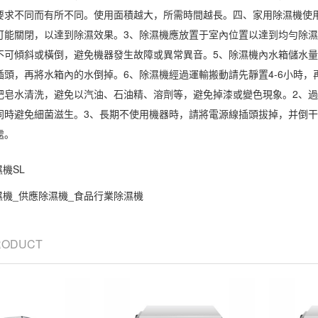
要求不同而有所不同。使用面積越大，所需時間越長。四、家用
除濕機使
可能關閉，以達到
除濕效果
。3、除濕機應放置于室內位置以達到均勻除
不可傾斜或橫倒，避免機器發生故障或異常異音。5、除濕機內水箱儲水
插頭，再將水箱內的水倒掉。6、除濕機經過運輸搬動請先靜置4-6小時，
肥皂水清洗，避免以汽油、石油精、溶劑等，避免掉漆或變色現象。2、
同時避免細菌滋生。3、長期不使用機器時，請將電源線插頭拔掉，并倒干
處。
機SL
濕機_供應除濕機_食品行業除濕機
PRODUCT