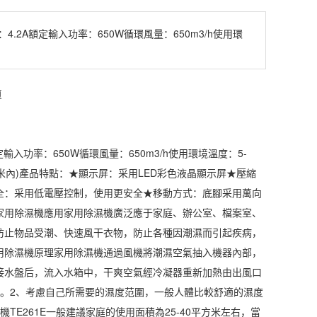
4.2A額定輸入功率：650W循環風量：650m3/h使用環
額定輸入功率：650W循環風量：650m3/h使用環境溫度：5-
層高3米內)產品特點：★顯示屏：采用LED彩色液晶顯示屏★壓縮
全：采用低電壓控制，使用更安全★移動方式：底腳采用萬向
家用除濕機
應用
家用除濕
機廣泛應于家庭、辦公室、檔案室、
防止物品受潮、快速風干衣物，防止各種因潮濕而引起疾病，
用
除濕機原理
家用除濕機通過風機將潮濕空氣抽入機器內部，
接水盤后，流入水箱中，干爽空氣經冷凝器重新加熱由出風口
。2、考慮自己所需要的濕度范圍，一般人體比較舒適的濕度
TE261E一般建議家庭的使用面積為25-40平方米左右，當